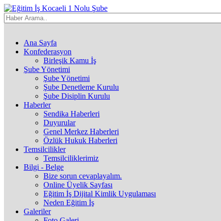
Ana Sayfa
Konfederasyon
Birleşik Kamu İş
Şube Yönetimi
Şube Yönetimi
Şube Denetleme Kurulu
Şube Disiplin Kurulu
Haberler
Sendika Haberleri
Duyurular
Genel Merkez Haberleri
Özlük Hukuk Haberleri
Temsilcilikler
Temsilciliklerimiz
Bilgi - Belge
Bize sorun cevaplayalım.
Online Üyelik Sayfası
Eğitim İş Dijital Kimlik Uygulaması
Neden Eğitim İş
Galeriler
Foto Galeri