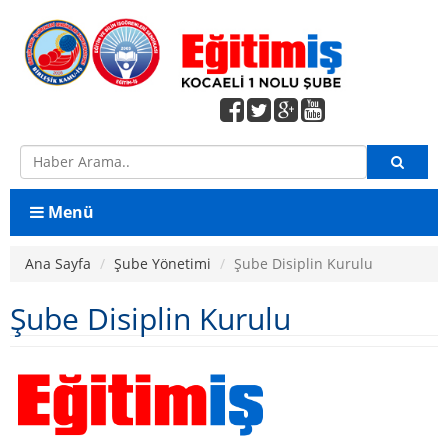
Menü
Ana Sayfa
Ana Sayfa
Şube Yönetimi
Şube Disiplin Kurulu
Konfederasyon
Şube Disiplin Kurulu
Birleşik Kamu İş
Şube Yönetimi
Şube Yönetimi
Şube Denetleme Kurulu