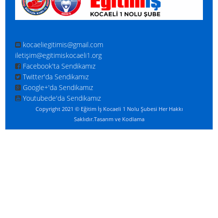
kocaeliegitimis@gmail.com
iletişim@egitimiskocaeli1.org
Facebook'ta Sendikamız
Twitter'da Sendikamız
Google+'da Sendikamız
Youtubede'da Sendikamız
Copyright 2021 © Eğitim İş Kocaeli 1 Nolu Şubesi Her Hakkı
Saklıdır.
Tasarım ve Kodlama