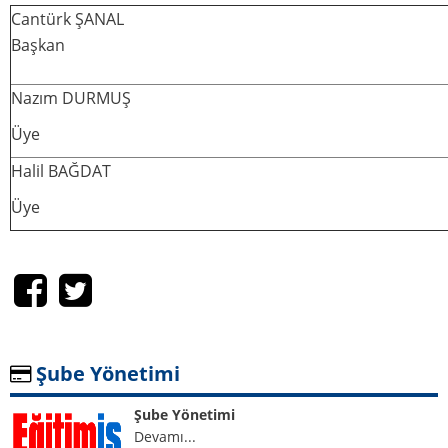
Cantürk ŞANAL
Şube Disiplin Kurulu
Başkan
Haberler
Sendika Haberleri
Nazım DURMUŞ
Duyurular
Üye
Genel Merkez Haberleri
Halil BAĞDAT
Özlük Hukuk Haberleri
Üye
Temsilcilikler
Temsilciliklerimiz
Bilgi - Belge
Bize sorun cevaplayalım.
Online Üyelik Sayfası
Şube Yönetimi
Eğitim İş Dijital Kimlik Uygulaması
Şube Yönetimi
Neden Eğitim İş
Devamı...