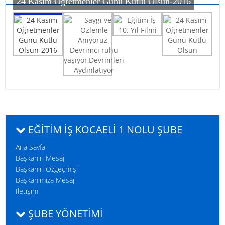
24 Kasım Öğretmenler Günü Kutlu Olsun-2016
24 Kasım Öğretmenler Günü Kutlu Olsun-2016
Eğitim İş 10. Yıl Filmi
24 Kasım Öğretmenler Günü Kutlu Olsun
Saygı ve Özlemle Anıyoruz-Devrimci ruhu
yaşıyor,Devrimleri Aydınlatıyor
EĞITIM İŞ KOCAELI 1 NOLU ŞUBE
Ana Sayfa
Başkanın Mesajı
1. Olağan Genel Kurulumuzu Gerçekleştirdik
Başkanın Özgeçmişi
Başkanımıza Mesaj
İletişim
ŞUBE YÖNETİMİ