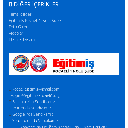
DIĞER İÇERIKLER
Temsilcilikler
Eğitim İş Kocaeli 1 Nolu Şube
Foto Galeri
Videolar
Etkinlik Takvimi
kocaeliegitimis@gmail.com
iletişim@egitimiskocaeli1.org
Facebook'ta Sendikamız
Twitter'da Sendikamız
Google+'da Sendikamız
Youtubede'da Sendikamız
Copyright 2021 © Eğitim İş Kocaeli 1 Nolu Şubesi Her Hakkı