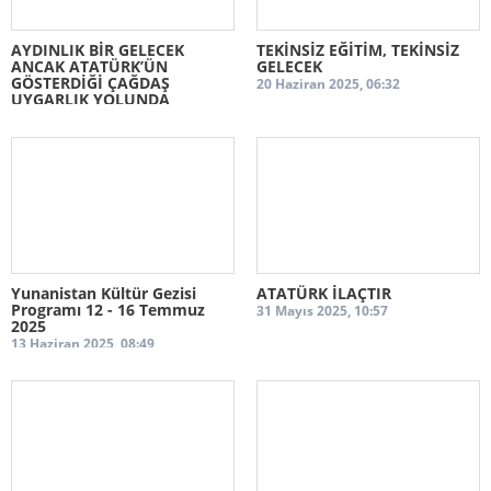
Galeriler
AYDINLIK BİR GELECEK
TEKİNSİZ EĞİTİM, TEKİNSİZ
Foto Galeri
ANCAK ATATÜRK’ÜN
GELECEK
GÖSTERDİĞİ ÇAĞDAŞ
20 Haziran 2025, 06:32
Videolar
UYGARLIK YOLUNDA
YÜRÜYEREK KURULABİLİR!
İletişim
01 Eylül 2025, 07:06
Yunanistan Kültür Gezisi
ATATÜRK İLAÇTIR
Programı 12 - 16 Temmuz
31 Mayıs 2025, 10:57
2025
13 Haziran 2025, 08:49