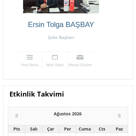
Ersin Tolga BAŞBAY
Şube Başkanı
Hızlı Menu
Web Sitesi
Mesaj Gönder
Etkinlik Takvimi
Ağustos 2026
Pts
Salı
Çar
Per
Cuma
Cts
Paz