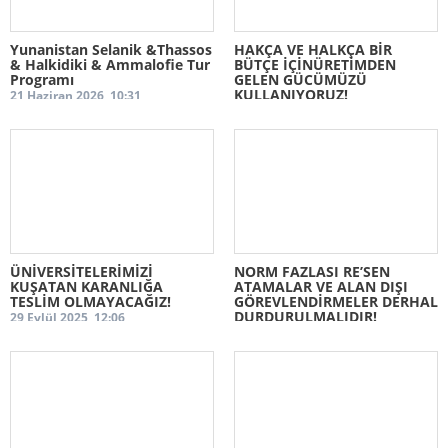
Şube Disiplin Kurulu
Yunanistan Selanik &Thassos
HAKÇA VE HALKÇA BİR
Haberler
& Halkidiki & Ammalofie Tur
BÜTÇE İÇİNÜRETİMDEN
Programı
GELEN GÜCÜMÜZÜ
Sendika Haberleri
KULLANIYORUZ!
21 Haziran 2026, 10:31
19 Aralık 2025, 11:38
Duyurular
Genel Merkez Haberleri
Özlük Hukuk Haberleri
Temsilcilikler
Temsilciliklerimiz
ÜNİVERSİTELERİMİZİ
NORM FAZLASI RE’SEN
KUŞATAN KARANLIĞA
ATAMALAR VE ALAN DIŞI
Bilgi - Belge
TESLİM OLMAYACAĞIZ!
GÖREVLENDİRMELER DERHAL
DURDURULMALIDIR!
29 Eylül 2025, 12:06
Bize sorun cevaplayalım.
05 Eylül 2025, 12:52
Online Üyelik Sayfası
Eğitim İş Dijital Kimlik Uygulaması
Neden Eğitim İş