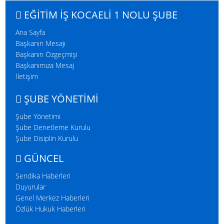
EĞITIM İŞ KOCAELI 1 NOLU ŞUBE
Ana Sayfa
Başkanın Mesajı
Başkanın Özgeçmişi
Başkanımıza Mesaj
İletişim
ŞUBE YÖNETİMİ
Şube Yönetimi
Şube Denetleme Kurulu
Şube Disiplin Kurulu
GÜNCEL
Temsilcilik Seçimlerini Tamamladık
Sendika Haberleri
Duyurular
Genel Merkez Haberleri
Özlük Hukuk Haberleri