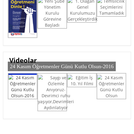
Videolar
1. Olağan Genel Kurulumuzu Gerçekleştirdik
24 Kasım Öğretmenler Günü Kutlu Olsun-2016
24 Kasım Öğretmenler Günü Kutlu Olsun-2016
Eğitim İş 10. Yıl Filmi
24 Kasım Öğretmenler Günü Kutlu Olsun
Saygı ve Özlemle Anıyoruz-Devrimci ruhu
yaşıyor,Devrimleri Aydınlatıyor