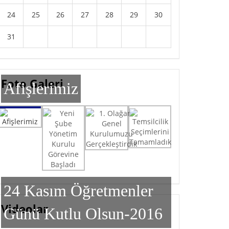
24
25
26
27
28
29
30
31
Foto Galeri
Afişlerimiz
Afişlerimiz
Yeni Şube Yönetim Kurulu Görevine Başladı
1. Olağan Genel Kurulumuzu Gerçekleştirdik
Temsilcilik Seçimlerini Tamamladık
24 Kasım Öğretmenler
Videolar
Günü Kutlu Olsun-2016
24 Kasım Öğretmenler Günü Kutlu Olsun-2016
Eğitim İş 10. Yıl Filmi
24 Kasım Öğretmenler Günü Kutlu Olsun