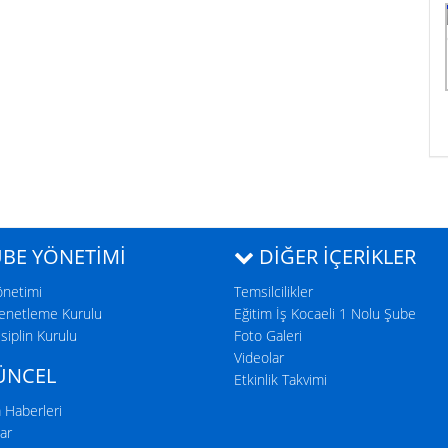
BE YÖNETİMİ
DIĞER İÇERIKLER
önetimi
Temsilcilikler
enetleme Kurulu
Eğitim İş Kocaeli 1 Nolu Şube
siplin Kurulu
Foto Galeri
Videolar
NCEL
Etkinlik Takvimi
 Haberleri
ar