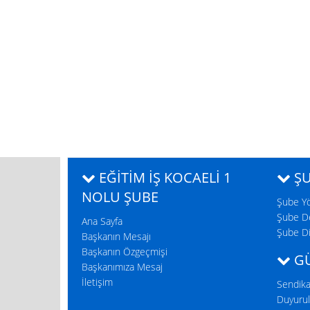
EĞITIM İŞ KOCAELI 1
ŞU
NOLU ŞUBE
Şube Y
Şube D
Ana Sayfa
Şube Di
Başkanın Mesajı
Başkanın Özgeçmişi
GÜ
Başkanımıza Mesaj
İletişim
Sendika
Duyurul