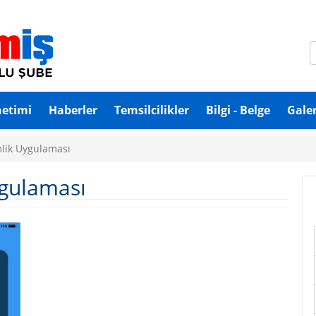
netimi
Haberler
Temsilcilikler
Bilgi - Belge
Galer
imlik Uygulaması
Uygulaması