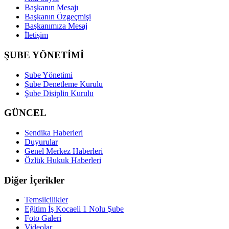
Başkanın Mesajı
Başkanın Özgeçmişi
Başkanımıza Mesaj
İletişim
ŞUBE YÖNETİMİ
Şube Yönetimi
Şube Denetleme Kurulu
Şube Disiplin Kurulu
GÜNCEL
Sendika Haberleri
Duyurular
Genel Merkez Haberleri
Özlük Hukuk Haberleri
Diğer İçerikler
Temsilcilikler
Eğitim İş Kocaeli 1 Nolu Şube
Foto Galeri
Videolar