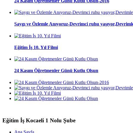
24 Kasım Öğretmenler Günü Kutlu Olsun-2016
Saygı ve Özlemle Anıyoruz-Devrimci ruhu yaşıyor,Devrimle
Eğitim İş 10. Yıl Filmi
24 Kasım Öğretmenler Günü Kutlu Olsun
Eğitim İş Kocaeli 1 Nolu Şube
Ana Sayfa