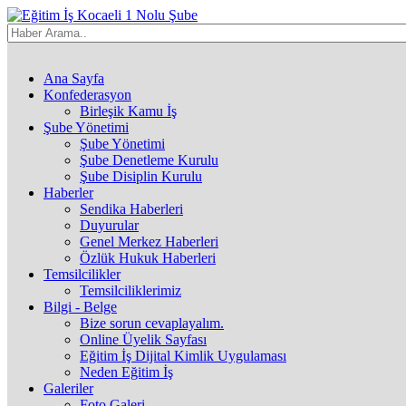
Ana Sayfa
Konfederasyon
Birleşik Kamu İş
Şube Yönetimi
Şube Yönetimi
Şube Denetleme Kurulu
Şube Disiplin Kurulu
Haberler
Sendika Haberleri
Duyurular
Genel Merkez Haberleri
Özlük Hukuk Haberleri
Temsilcilikler
Temsilciliklerimiz
Bilgi - Belge
Bize sorun cevaplayalım.
Online Üyelik Sayfası
Eğitim İş Dijital Kimlik Uygulaması
Neden Eğitim İş
Galeriler
Foto Galeri