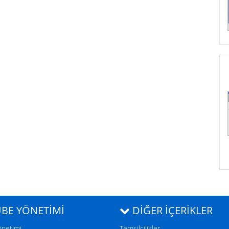
BE YÖNETİMİ
DIĞER İÇERIKLER
önetimi
Temsilcilikler