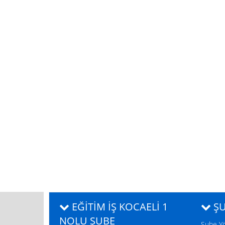
EĞITIM İŞ KOCAELI 1
ŞU
NOLU ŞUBE
Şube Y