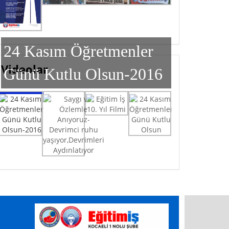
24 Kasım Öğretmenler
Videolar
Günü Kutlu Olsun-2016
24 Kasım Öğretmenler Günü Kutlu Olsun-2016
Eğitim İş 10. Yıl Filmi
24 Kasım Öğretmenler Günü Kutlu Olsun
Saygı ve Özlemle Anıyoruz-Devrimci ruhu
1. Olağan Genel Kurulumuzu Gerçekleştirdik
yaşıyor,Devrimleri Aydınlatıyor