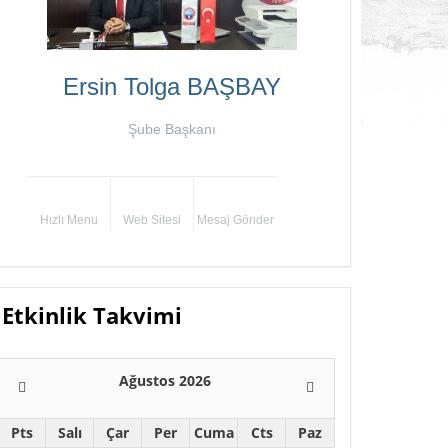
Ersin Tolga BAŞBAY
Şube Başkanı
Hızlı Menu
Web Sitesi
Mesaj Gönder
Etkinlik Takvimi
Ağustos 2026
Pts
Salı
Çar
Per
Cuma
Cts
Paz