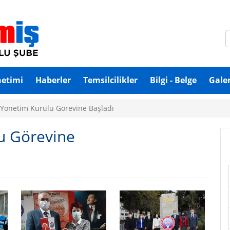
netimi
Haberler
Temsilcilikler
Bilgi - Belge
Galer
 Yönetim Kurulu Görevine Başladı
u Görevine