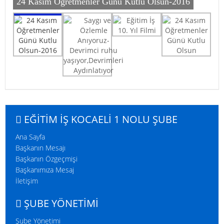
24 Kasım Öğretmenler Günü Kutlu Olsun-2016
24 Kasım Öğretmenler Günü Kutlu Olsun-2016
Eğitim İş 10. Yıl Filmi
24 Kasım Öğretmenler Günü Kutlu Olsun
Saygı ve Özlemle Anıyoruz-Devrimci ruhu
yaşıyor,Devrimleri Aydınlatıyor
EĞITIM İŞ KOCAELI 1 NOLU ŞUBE
Ana Sayfa
Başkanın Mesajı
Başkanın Özgeçmişi
Başkanımıza Mesaj
İletişim
ŞUBE YÖNETİMİ
Şube Yönetimi