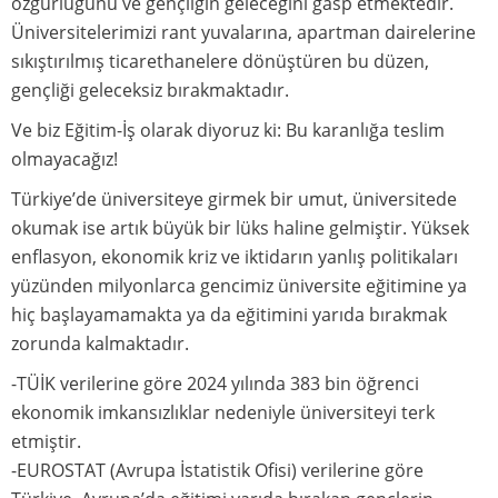
özgürlüğünü ve gençliğin geleceğini gasp etmektedir.
Galeriler
Üniversitelerimizi rant yuvalarına, apartman dairelerine
Foto Galeri
sıkıştırılmış ticarethanelere dönüştüren bu düzen,
gençliği geleceksiz bırakmaktadır.
Videolar
Ve biz Eğitim-İş olarak diyoruz ki: Bu karanlığa teslim
İletişim
olmayacağız!
Türkiye’de üniversiteye girmek bir umut, üniversitede
okumak ise artık büyük bir lüks haline gelmiştir. Yüksek
enflasyon, ekonomik kriz ve iktidarın yanlış politikaları
yüzünden milyonlarca gencimiz üniversite eğitimine ya
hiç başlayamamakta ya da eğitimini yarıda bırakmak
zorunda kalmaktadır.
-TÜİK verilerine göre 2024 yılında 383 bin öğrenci
ekonomik imkansızlıklar nedeniyle üniversiteyi terk
etmiştir.
-EUROSTAT (Avrupa İstatistik Ofisi) verilerine göre