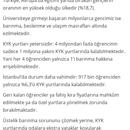
Türkiye, Avrupa’da eğitimi yarıda bırakan gençlerin
oranının en yüksek olduğu ülkedir (%18,7).
Üniversiteye girmeyi başaran milyonlarca gencimiz ise
barınma, beslenme ve ulaşım masrafları altında
ezilmektedir.
KYK yurtları yetersizdir: 4 milyondan fazla öğrencinin
sadece 1 milyona yakını KYK yurtlarında kalabilmektedir.
Yani her 4 öğrenciden yalnızca 1’i barınma hakkına
erişebilmektedir.
İstanbul’da durum daha vahimdir: 917 bin öğrenciden
yalnızca %6,3’ü KYK yurtlarında kalabilmektedir.
Geri kalan öğrenciler ya fahiş kira fiyatlarına mahkûm
edilmekte ya da özel yurtlara yönelmek zorunda
bırakılmaktadır.
Üstelik barınma sorununu çözmek yerine, KYK
yurtlarında odalara ekstra yataklar koyularak