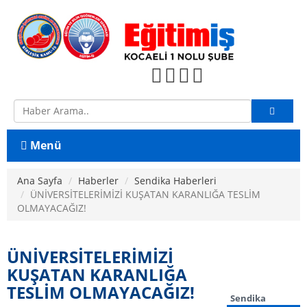
Menü
Ana Sayfa
Ana Sayfa
Haberler
Sendika Haberleri
ÜNİVERSİTELERİMİZİ KUŞATAN KARANLIĞA TESLİM
Konfederasyon
OLMAYACAĞIZ!
Birleşik Kamu İş
ÜNİVERSİTELERİMİZİ
Şube Yönetimi
KUŞATAN KARANLIĞA
Şube Yönetimi
TESLİM OLMAYACAĞIZ!
Şube Denetleme Kurulu
Sendika